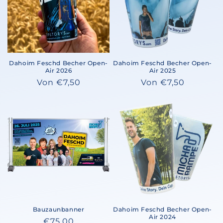
:
Dahoim Feschd Becher Open-
Dahoim Feschd Becher Open-
Air 2026
Air 2025
Normaler
Von €7,50
Normaler
Von €7,50
Preis
Preis
Bauzaunbanner
Dahoim Feschd Becher Open-
Air 2024
Normaler
€75,00