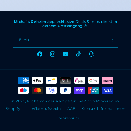
Preis
Micha´s Geheimtipp
: exklusive Deals & Infos direkt in
deinem Posteingang 😎.
E-Mail
Facebook
Instagram
YouTube
TikTok
Snapchat
Zahlungsmethoden
© 2026,
Micha von der Rampe Online-Shop
Powered by
Shopify
Widerrufsrecht
AGB
Kontaktinformationen
Impressum