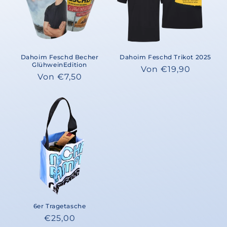
Dahoim Feschd Becher
Dahoim Feschd Trikot 2025
GlühweinEdition
Normaler
Von €19,90
Normaler
Von €7,50
Preis
Preis
6er Tragetasche
Normaler
€25,00