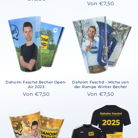
Normaler
Von €7,50
Preis
Preis
Dahoim Feschd Becher Open-
Dahoim Feschd - Micha von
Air 2023
der Rampe Winter Becher
Normaler
Von €7,50
Normaler
Von €7,50
Preis
Preis